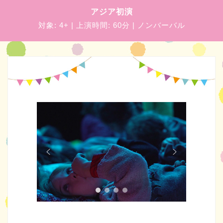
アジア初演
対象:
4+
| 上演時間:
60分
|
ノンバーバル