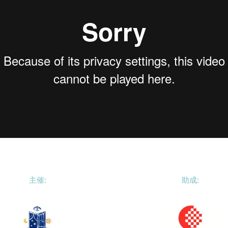
主催:
助成: