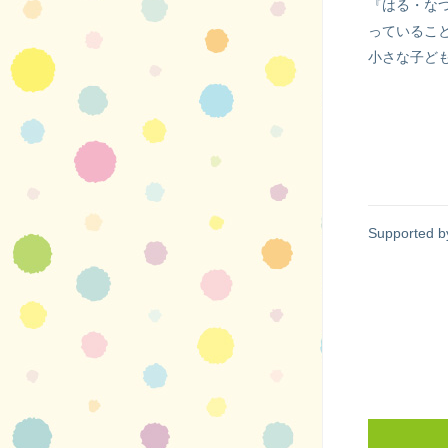
『はる・な
っているこ
小さな子ど
Supported b