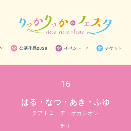
公演作品2026
イベント
チケット
16
はる・なつ・あき・ふゆ
テアトロ・デ・オカシオン
チリ