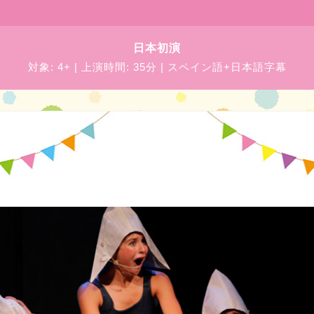
日本初演
対象:
4+
| 上演時間:
35分
|
スペイン語+日本語字幕