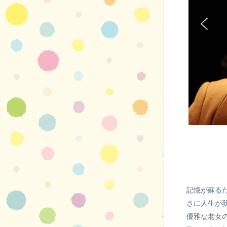
記憶が蘇る
さに人生が
優雅な老女