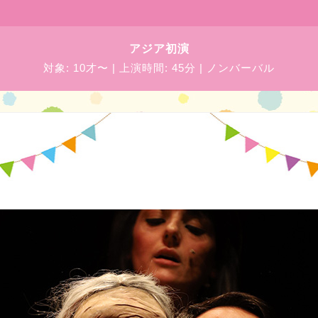
アジア初演
対象:
10才〜
| 上演時間:
45分
|
ノンバーバル